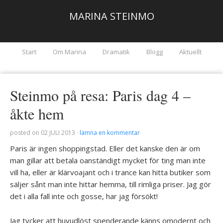
MARINA STEINMO
Start
Om Marina
Dramatik
Blogg
Aktuellt
Steinmo på resa: Paris dag 4 –
åkte hem
posted on
02 JULI 2013
·
lämna en kommentar
Paris är ingen shoppingstad. Eller det kanske den är om
man gillar att betala oanständigt mycket för ting man inte
vill ha, eller är klärvoajant och i trance kan hitta butiker som
säljer sånt man inte hittar hemma, till rimliga priser. Jag gör
det i alla fall inte och gosse, har jag försökt!
Jag tycker att huvudlöst spenderande känns omodernt och