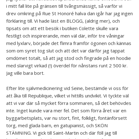
i mitt fall lite på gränsen till tvångsmässigt, så varför vi
drev omkring på Rue St Honoré halva dan igår har jag ingen
förklaring till. Vi hade läst en BLOGG, (aldrig mer), och
tipsats om att ett besök i butiken Colette skulle vara
festligt och inspirerande, men väl där, inför tre våningar
med lyxlarv, började det flimra framför ögonen och kännas
som om syret tog slut och att det var därför jag tappat
omdömet totalt, så att jag stod och fingrade på en hoodie
med slarvigt virkad (!) överdel för nånstans runt 2 500 kr.
Jag ville bara bort.
Efter lite självmedicinering vid Seine, bestämde vi oss för
att åka till Republique, vilket vi hittills undvikit. Vi tyckte väl
att vi var där så mycket förra sommaren, så det behövdes
inte. Inget kunde vara mer fel. Det som förra året var en
byggarbetsplats, var nu stort, fint, folkligt, fontänförsett
torg, med glada barn, en gatupianist, och SKÖN
STÄMNING. Vi gick till Saint-Martin och där föll jag till