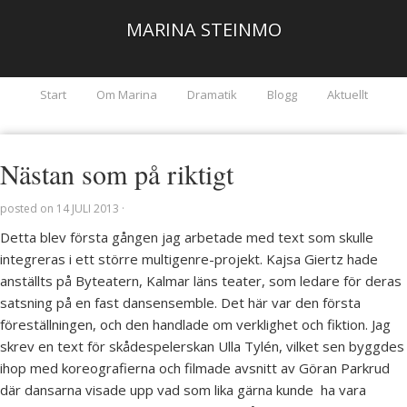
MARINA STEINMO
Start
Om Marina
Dramatik
Blogg
Aktuellt
Nästan som på riktigt
posted on
14 JULI 2013
·
Detta blev första gången jag arbetade med text som skulle
integreras i ett större multigenre-projekt. Kajsa Giertz hade
anställts på Byteatern, Kalmar läns teater, som ledare för deras
satsning på en fast dansensemble. Det här var den första
föreställningen, och den handlade om verklighet och fiktion. Jag
skrev en text för skådespelerskan Ulla Tylén, vilket sen byggdes
ihop med koreografierna och filmade avsnitt av Göran Parkrud
där dansarna visade upp vad som lika gärna kunde ha vara