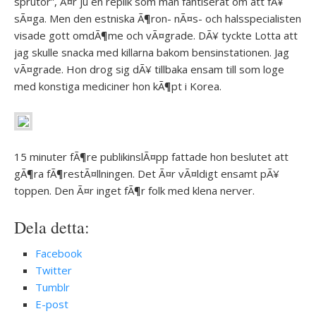
sprutor”, Ã¤r ju en replik som man fantiserat om att fÃ¥
sÃ¤ga. Men den estniska Ã¶ron- nÃ¤s- och halsspecialisten
visade gott omdÃ¶me och vÃ¤grade. DÃ¥ tyckte Lotta att
jag skulle snacka med killarna bakom bensinstationen. Jag
vÃ¤grade. Hon drog sig dÃ¥ tillbaka ensam till som loge
med konstiga mediciner hon kÃ¶pt i Korea.
15 minuter fÃ¶re publikinslÃ¤pp fattade hon beslutet att
gÃ¶ra fÃ¶restÃ¤llningen. Det Ã¤r vÃ¤ldigt ensamt pÃ¥
toppen. Den Ã¤r inget fÃ¶r folk med klena nerver.
Dela detta:
Facebook
Twitter
Tumblr
E-post