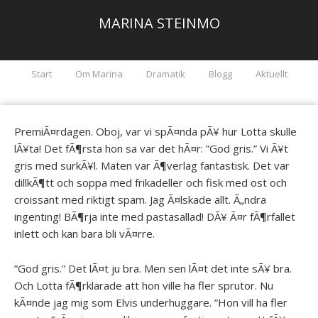
MARINA STEINMO
Start
Om Marina
Dramatik
Blogg
Aktuellt
PremiÃ¤rdagen. Oboj, var vi spÃ¤nda pÃ¥ hur Lotta skulle
lÃ¥ta! Det fÃ¶rsta hon sa var det hÃ¤r: ”God gris.” Vi Ã¥t
gris med surkÃ¥l. Maten var Ã¶verlag fantastisk. Det var
dillkÃ¶tt och soppa med frikadeller och fisk med ost och
croissant med riktigt spam. Jag Ã¤lskade allt. Ã„ndra
ingenting! BÃ¶rja inte med pastasallad! DÃ¥ Ã¤r fÃ¶rfallet
inlett och kan bara bli vÃ¤rre.
”God gris.” Det lÃ¤t ju bra. Men sen lÃ¤t det inte sÃ¥ bra.
Och Lotta fÃ¶rklarade att hon ville ha fler sprutor. Nu
kÃ¤nde jag mig som Elvis underhuggare. ”Hon vill ha fler