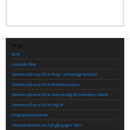
Blogg
Bust
Loopade låtar
Steinmo på resa 2014: Prag – ett hemligt förbund
Steinmo på resa 2014: Bratislava blues
Steinmo på resa 2014: Skansentåg till Schindlers fabrik
Steinmo på resa 2014: Väg 18
Emigrationsromantik
”Marina Steinmo är i full gång igen” del 2