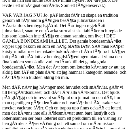
fÃ¶r att han sen skulle fÃ¥ sÃ¥ himla mycket bÃ¤ttre jobb. De
levde i ett inhÃ¤gnat omrÃ¥de. Som ett fÃ¥gelreservat.)
VAR VAR JAG NU? Jo, pÃ¥ landet fÃ¶r att skapa en tradition
genom att fÃ¶r andra gÃ¥ngen besÃ¶ka julmarknaden i
VÃ¤stanfors hembygdsgÃ¥rd. Det Ã¤r ingen regelrÃ¤tt
julmarknad, snarare en rÃ¤cka surrealistiska tablÃ¥er och reglade
hus som kan/kan inte dÃ¶lja en annan sanning om livet I DET
GAMLA BONDESAMHÃ„LLET. Det gamla bondesamhÃ¤llet
kryper upp bakom en som en hÃ¶g blÃ¶ta lÃ¶v. SÃ¥ man kÃ¶per
kristyrrundlar med remakade bokmÃ¤rken frÃ¥n fÃ¶rr och kÃ¶per
lott pÃ¥ lott pÃ¥ lott av hembygdsfÃ¶reningen utan att vinna den
fina kudden som skulle varit en lÃ¤nk till det gamla goda
bondesamhÃ¤llet. Men det Ã¤r som om lotteriet kÃ¤nner av att jag
aldrig kan fÃ¥ en plats dÃ¤r, att jag hamnar i kategorin resande, och
dÃ¤rfÃ¶r kan kudden aldrig bli min.
Men dÃ¥, nÃ¤r jag hÃ¤nger med huvudet och snÃ¶rvlar, gÃ¥r vi
till herrgÃ¥rdsmuseet, och dÃ¤r Ã¤r alla vÃ¤lkomna. Det bjuds
pÃ¥ glÃ¶gg och intressant smÃ¥prat om julmat nu och dÃ¥, hur
man egentligen gÃ¶r klenÃ¤tter och varfÃ¶r hushÃ¥llssaker var
mycket vackrare fÃ¶rr. Och en trappa upp finns ocksÃ¥ ett lotteri,
men det kÃ¤nns inte alls Ã¶desmÃ¤ttat utan bara lustfyllt och
lotterimannen ser bara lotteriet som ett preludium till en visning av
herrgÃ¥rdens Ã¶vervÃ¥ning och ett samtal om mÃ¤nniskors
uppfattning om hur mÃ¥nga kvadratmeter man mÃ¥ste ha omkring