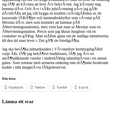
sig fÃ¶r att kÃ¤nna att livet Ã¤r bekvÃ¤mt. Jag kÃ¤nner mig
hemma dÃ¤r. Och Ã¤r i sÃ¥n julstÃ¤mning nÃ¤r jag gÃ¥r
dÃ¤rifrÃ¥n att jag vill bygga en krubba i trÃ¤dgÃ¥rden av de
kasserade fÃ¥tÃ¶ljer och laminatbokhyllor som vÃ¤ntar pÃ¥
Messias dÃ¤r, men som kommer att hamnar pÃ¥
Ã¥tervinningsstationen, men visst kan man se Messias som en
Ã¥tervinningsstation. Precis som jag liknat Jungfrun vid en
container en gÃ¥ng. Man mÃ¥ste gjuta om de andliga metaforerna
till den tid man lever i. Det gÃ¶r de frireligiÃ¶sa.
Jag ska besÃ¶ka julmarknaden i VÃ¤stanfors hembygdsgÃ¥rd
varje Ã¥r, fÃ¶r jag behÃ¶ver traditionen, fÃ¶r jag Ã¤r en
amÃ¶baliknande varelse i underdÃ¥nig utlandstjÃ¤nst i en annan
galax. Som somnar med armarna omkring min drÃ¶mda broderade
kudde i mitt imaginÃ¤ra fÃ¥gelreservat.
Dela detta:
Facebook
Twitter
Tumblr
E-post
Lämna ett svar